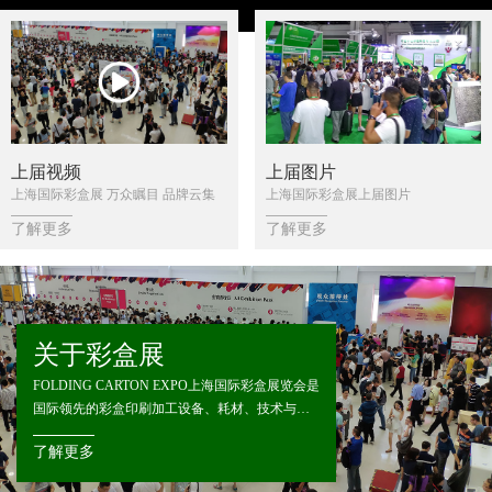
上届视频
上届图片
上海国际彩盒展 万众瞩目 品牌云集
上海国际彩盒展上届图片
了解更多
了解更多
关于彩盒展
FOLDING CARTON EXPO上海国际彩盒展览会是
国际领先的彩盒印刷加工设备、耗材、技术与服
务的商贸平台，汇聚国内外彩盒行业知名品牌和
了解更多
创新产品。2027上海国际彩盒展览会将于2027年6
月1-3日在上海世博展览馆举办，预计将吸引来自