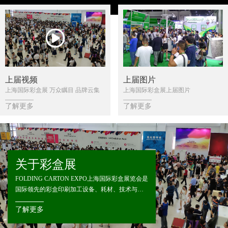
上届视频
上届图片
上海国际彩盒展 万众瞩目 品牌云集
上海国际彩盒展上届图片
了解更多
了解更多
关于彩盒展
FOLDING CARTON EXPO上海国际彩盒展览会是
国际领先的彩盒印刷加工设备、耗材、技术与服
务的商贸平台，汇聚国内外彩盒行业知名品牌和
了解更多
创新产品。2027上海国际彩盒展览会将于2027年6
月1-3日在上海世博展览馆举办，预计将吸引来自