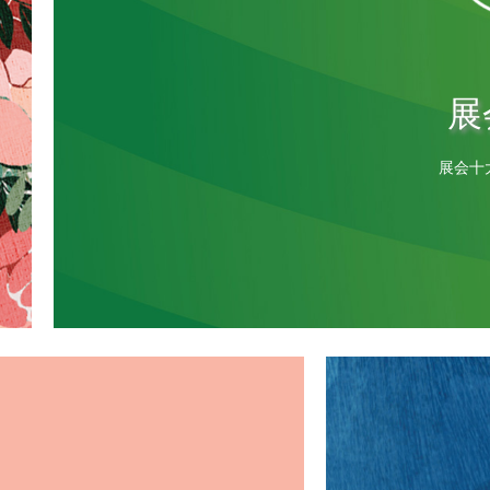
展
展会十