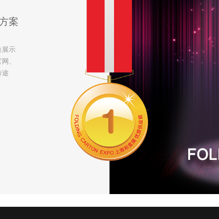
方案
位展示
官网、
传途