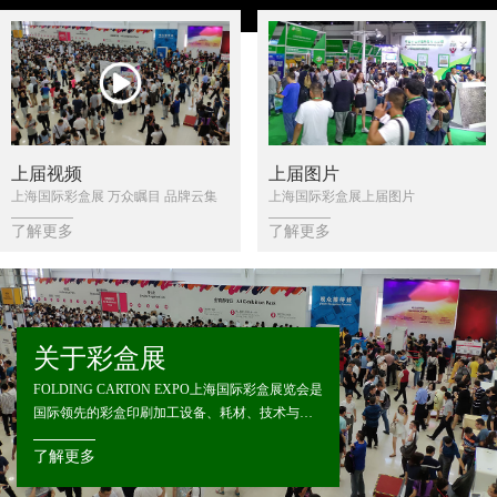
上届视频
上届图片
上海国际彩盒展 万众瞩目 品牌云集
上海国际彩盒展上届图片
了解更多
了解更多
关于彩盒展
FOLDING CARTON EXPO上海国际彩盒展览会是
国际领先的彩盒印刷加工设备、耗材、技术与服
务的商贸平台，汇聚国内外彩盒行业知名品牌和
了解更多
创新产品。2027上海国际彩盒展览会将于2027年6
月1-3日在上海世博展览馆举办，预计将吸引来自